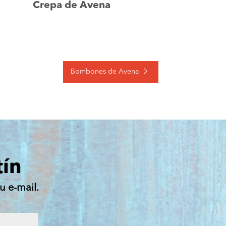
Crepa de Avena
Bombones de Avena
tín
u e-mail.