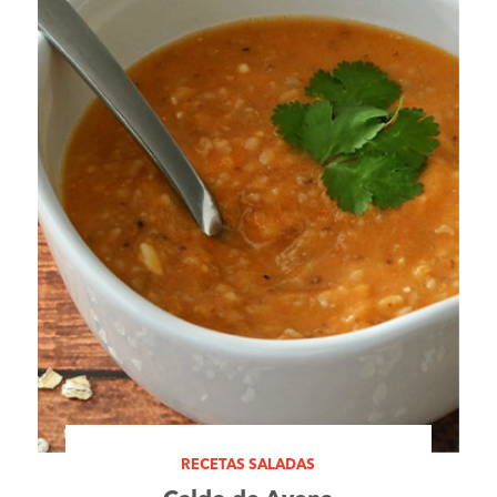
RECETAS SALADAS