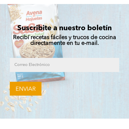
Suscribite a nuestro boletín
Recibí recetas fáciles y trucos de cocina
directamente en tu e-mail.