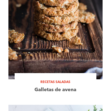
RECETAS SALADAS
Galletas de avena