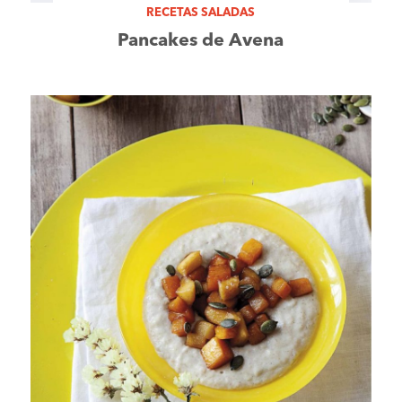
RECETAS SALADAS
Pancakes de Avena