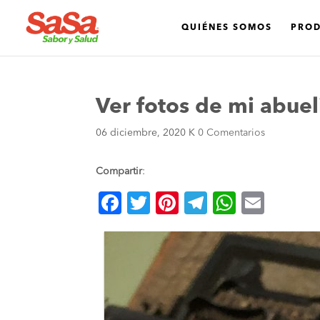
QUIÉNES SOMOS
PRO
Ver fotos de mi abuel
06 diciembre, 2020
K
0 Comentarios
Compartir
:
F
T
Pi
T
W
E
a
wi
nt
el
h
m
c
tt
er
e
at
ai
e
er
es
gr
s
l
b
t
a
A
o
m
p