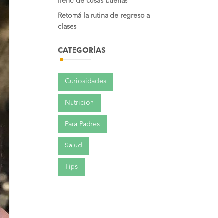
lleno de cosas buenas
Retomá la rutina de regreso a
clases
CATEGORÍAS
Curiosidades
Nutrición
Para Padres
Salud
Tips