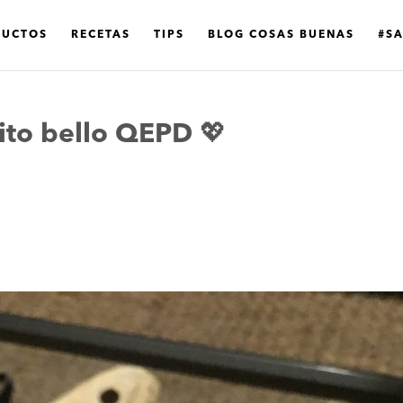
DUCTOS
RECETAS
TIPS
BLOG COSAS BUENAS
#S
ito bello QEPD 💖