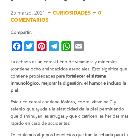
K
K
25 marzo, 2021
CURIOSIDADES
0
COMENTARIOS
Compartir
:
F
T
Pi
T
W
E
a
wi
nt
el
h
m
La cebada es un cereal lleno de vitaminas y minerales
c
tt
er
e
at
ai
¡contiene ocho aminoácidos esenciales! Esto significa que
e
er
es
gr
s
l
contiene propiedades para
fortalecer el sistema
b
t
a
A
inmunológico, mejorar la digestión, el humor e incluso la
piel.
o
m
p
Este rico cereal contiene fósforo, cobre, vitamina C y
o
p
selenio que ayuda a la elasticidad de la piel permitiendo
k
que disminuyan las arrugas y que cicatricen las heridas más
rápido en caso de accidentes.
Te contamos algunos beneficios que trae la cebada para tu