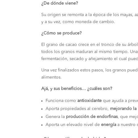
¿De dónde viene?
o
m
p
o
p
Su origen se remonta a la época de los mayas, az
y a su vez, como moneda de cambio.
k
¿Cómo se produce?
El grano de cacao crece en el tronco de su árbo
todos los granos maduran al mismo tiempo. Una
fermentación, secado y añejamiento el cual pue
Una vez finalizados estos pasos, los granos pued
alimentos.
Ajá, y sus beneficios… ¿cuáles son?
Funciona como
antioxidante
que ayuda a prev
Aporta propiedades al cerebro,
mejorando l
Genera la
producción de endorfinas
, que mejo
Aporta un elevado nivel de
energía
a nuestro 