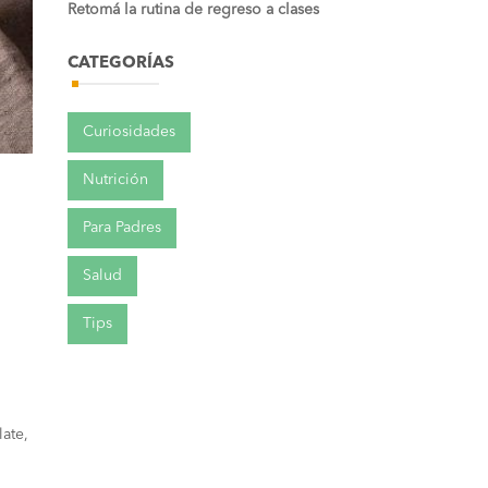
Retomá la rutina de regreso a clases
CATEGORÍAS
Curiosidades
Nutrición
Para Padres
Salud
Tips
late,