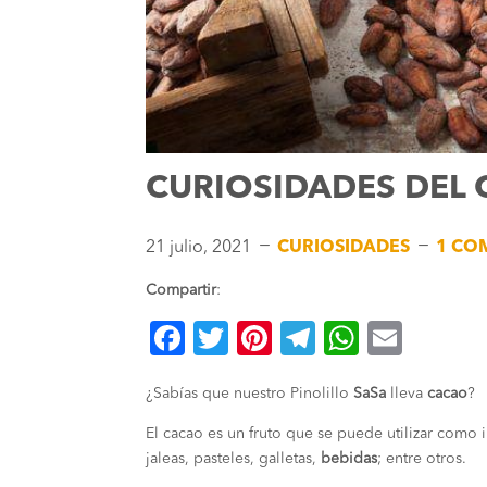
CURIOSIDADES DEL
K
K
21 julio, 2021
CURIOSIDADES
1 CO
Compartir
:
F
T
Pi
T
W
E
a
wi
nt
el
h
m
¿Sabías que nuestro Pinolillo
SaSa
lleva
cacao
?
c
tt
er
e
at
ai
e
er
es
gr
s
l
El cacao es un fruto que se puede utilizar como 
jaleas, pasteles, galletas,
bebidas
; entre otros.
b
t
a
A