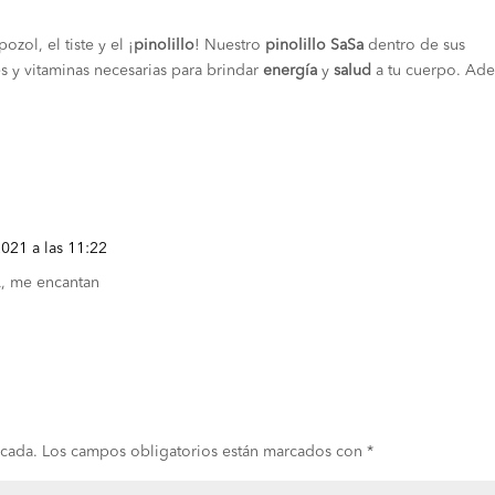
zol, el tiste y el ¡
pinolillo
! Nuestro
pinolillo SaSa
dentro de sus
es y vitaminas necesarias para brindar
energía
y
salud
a tu cuerpo. Ad
2021 a las 11:22
A, me encantan
icada.
Los campos obligatorios están marcados con
*