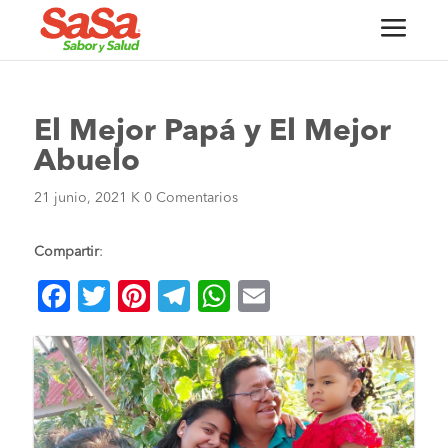
El Mejor Papá y El Mejor
Abuelo
21 junio, 2021
K
0 Comentarios
Compartir
:
F
T
Pi
T
W
E
a
wi
nt
el
h
m
c
tt
er
e
at
ai
e
er
es
gr
s
l
b
t
a
A