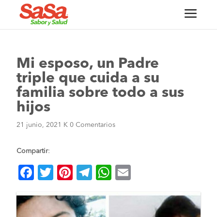
Mi esposo, un Padre
triple que cuida a su
familia sobre todo a sus
hijos
21 junio, 2021
K
0 Comentarios
Compartir
:
F
T
Pi
T
W
E
a
wi
nt
el
h
m
c
tt
er
e
at
ai