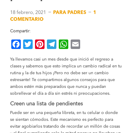
K
K
18 febrero, 2021
PARA PADRES
1
COMENTARIO
Compartir
:
F
T
Pi
T
W
E
a
wi
nt
el
h
m
Ya llevamos casi un mes desde que inició el regreso a
c
tt
er
e
at
ai
clases y sabemos que esto implica un cambio radical en tu
e
er
es
gr
s
l
rutina y la de tus hijos ¡Pero no debe ser un cambio
b
t
a
A
estresante! Te compartimos algunos consejos para que
ambos estén más preparados que nunca y puedan
o
m
p
sobrellevar el día a día sin estrés ni preocupaciones.
o
p
Creen una lista de pendientes
k
Puede ser en una pequeña libreta, en tu celular o donde
se sientan cómodos. Este mecanismo es perfecto para
evitar agobiarlos tratando de recordar un millón de cosas