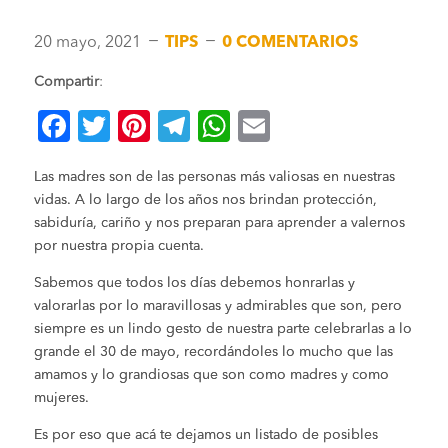
K
K
20 mayo, 2021
TIPS
0 COMENTARIOS
Compartir
:
F
T
Pi
T
W
E
a
wi
nt
el
h
m
Las madres son de las personas más valiosas en nuestras
c
tt
er
e
at
ai
vidas. A lo largo de los años nos brindan protección,
e
er
es
gr
s
l
sabiduría, cariño y nos preparan para aprender a valernos
b
t
a
A
por nuestra propia cuenta.
o
m
p
Sabemos que todos los días debemos honrarlas y
valorarlas por lo maravillosas y admirables que son, pero
o
p
siempre es un lindo gesto de nuestra parte celebrarlas a lo
k
grande el 30 de mayo, recordándoles lo mucho que las
amamos y lo grandiosas que son como madres y como
mujeres.
Es por eso que acá te dejamos un listado de posibles